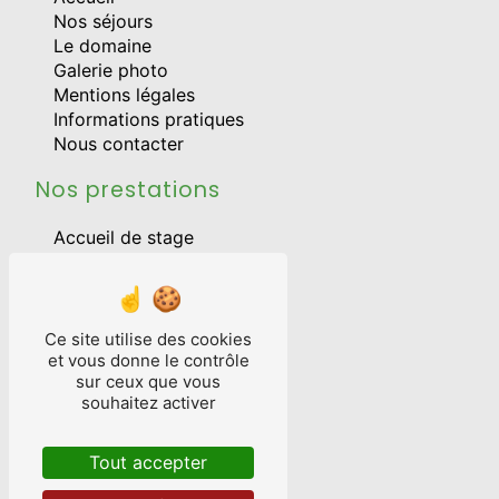
Nos séjours
Le domaine
Galerie photo
Mentions légales
Informations pratiques
Nous contacter
Nos prestations
Accueil de stage
Anniversaire
Gîte
Accueil de groupe
Cousinade
Ce site utilise des cookies
Hébergement stage
et vous donne le contrôle
sur ceux que vous
Gîte de groupe
souhaitez activer
Réunion d'entreprise
Séminaire d'entreprise
Séminaire
Tout accepter
Hébergement de groupe